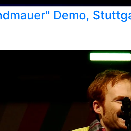
andmauer" Demo, Stuttga