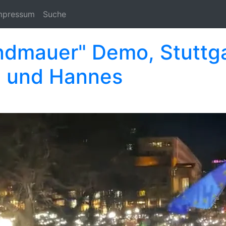
mpressum
Suche
andmauer" Demo, Stuttga
e und Hannes