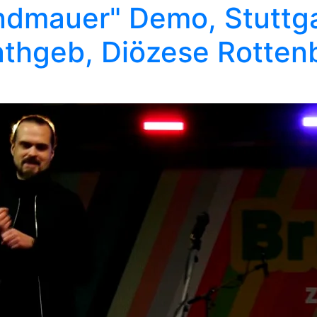
andmauer" Demo, Stuttga
athgeb, Diözese Rotten