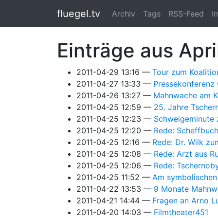
Springe zum Hauptinhalt
fluegel.tv
Archiv
Tags
RSS-Feed
I
Einträge aus Apri
2011-04-29 13:16
Tour zum Koalitio
2011-04-27 13:33
Pressekonferenz 
2011-04-26 13:27
Mahnwache am Ke
2011-04-25 12:59
25. Jahre Tscher
2011-04-25 12:23
Schweigeminute 
2011-04-25 12:20
Rede: Scheffbuc
2011-04-25 12:16
Rede: Dr. Wilk z
2011-04-25 12:08
Rede: Arzt aus R
2011-04-25 12:06
Rede: Tschernoby
2011-04-25 11:52
Am symbolischen
2011-04-22 13:53
9 Monate Mahnw
2011-04-21 14:44
Fragen an Arno L
2011-04-20 14:03
Filmtheater451