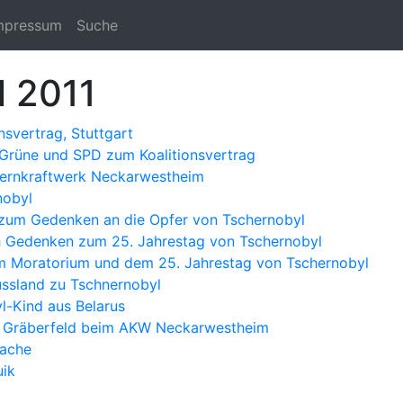
mpressum
Suche
l 2011
nsvertrag, Stuttgart
Grüne und SPD zum Koalitionsvertrag
rnkraftwerk Neckarwestheim
nobyl
zum Gedenken an die Opfer von Tschernobyl
h Gedenken zum 25. Jahrestag von Tschernobyl
um Moratorium und dem 25. Jahrestag von Tschernobyl
ussland zu Tschnernobyl
l-Kind aus Belarus
 Gräberfeld beim AKW Neckarwestheim
ache
uik