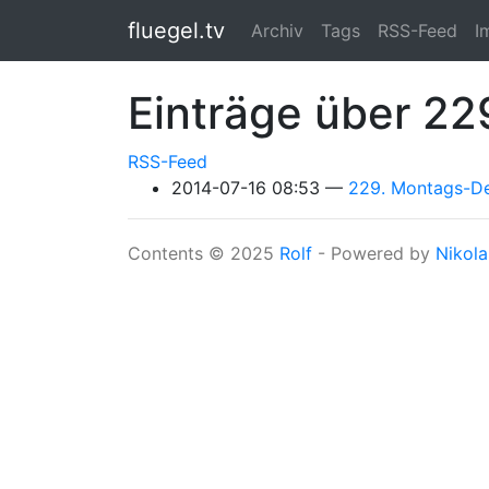
Springe zum Hauptinhalt
fluegel.tv
Archiv
Tags
RSS-Feed
I
Einträge über 2
RSS-Feed
2014-07-16 08:53
229. Montags-Dem
Contents © 2025
Rolf
- Powered by
Nikola