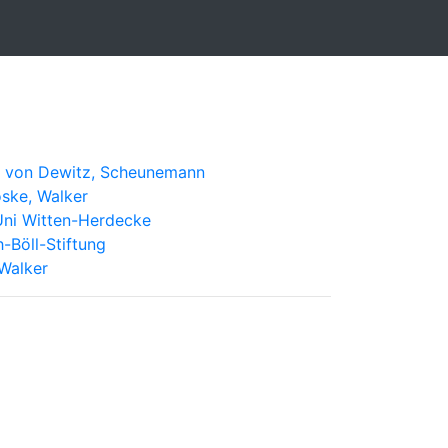
e, von Dewitz, Scheunemann
oske, Walker
 Uni Witten-Herdecke
-Böll-Stiftung
 Walker