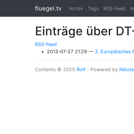
Springe zum Hauptinhalt
fluegel.tv
Archiv
Tags
RSS-Feed
I
Einträge über DT
RSS-Feed
2013-07-27 21:29
3. Europäisches 
Contents © 2025
Rolf
- Powered by
Nikola