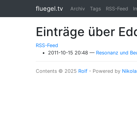
Springe zum Hauptinhalt
fluegel.tv
Archiv
Tags
RSS-Feed
I
Einträge über Ed
RSS-Feed
2011-10-15 20:48
Resonanz und Beu
Contents © 2025
Rolf
- Powered by
Nikola