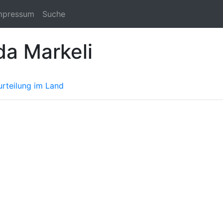
mpressum
Suche
da Markeli
rteilung im Land