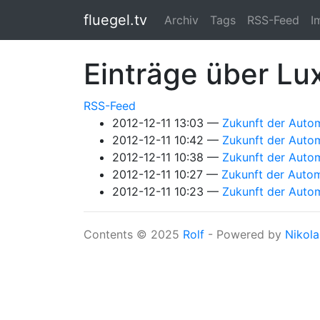
Springe zum Hauptinhalt
fluegel.tv
Archiv
Tags
RSS-Feed
I
Einträge über Lu
RSS-Feed
2012-12-11 13:03
Zukunft der Autom
2012-12-11 10:42
Zukunft der Autom
2012-12-11 10:38
Zukunft der Autom
2012-12-11 10:27
Zukunft der Autom
2012-12-11 10:23
Zukunft der Autom
Contents © 2025
Rolf
- Powered by
Nikola