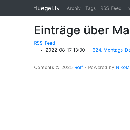
Springe zum Hauptinhalt
fluegel.tv
Archiv
Tags
RSS-Feed
I
Einträge über M
RSS-Feed
2022-08-17 13:00
624. Montags-Dem
Contents © 2025
Rolf
- Powered by
Nikola