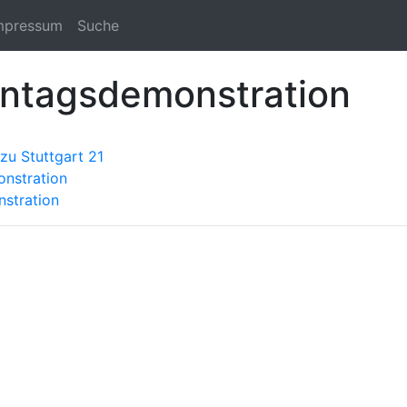
mpressum
Suche
ontagsdemonstration
zu Stuttgart 21
onstration
stration