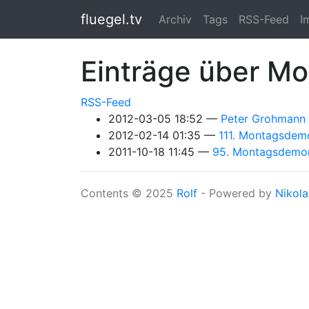
Springe zum Hauptinhalt
fluegel.tv
Archiv
Tags
RSS-Feed
I
Einträge über M
RSS-Feed
2012-03-05 18:52
Peter Grohmann 
2012-02-14 01:35
111. Montagsdem
2011-10-18 11:45
95. Montagsdemon
Contents © 2025
Rolf
- Powered by
Nikola