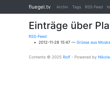
Springe zum Hauptinhalt
fluegel.tv
Archiv
Tags
RSS-Feed
I
Einträge über Pl
RSS-Feed
2012-11-28 15:47
Grüsse aus Moskau
Contents © 2025
Rolf
- Powered by
Nikola