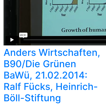
Anders Wirtschaften,
B90/Die Grünen
BaWü, 21.02.2014:
Ralf Fücks, Heinrich-
Böll-Stiftung