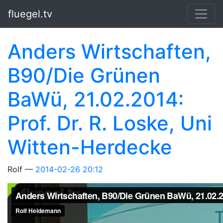
Springe zum Hauptinhalt
fluegel.tv
Anders Wirtschaften,
B90/Die Grünen
BaWü, 21.02.2014:
Prof. Dr. R. Loske, Uni
Witten-Herdecke
Rolf
2014-02-26 20:12