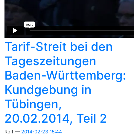
Tarif-Streit bei den
Tageszeitungen
Baden-Württemberg:
Kundgebung in
Tübingen,
20.02.2014, Teil 2
Rolf
2014-02-23 15:44