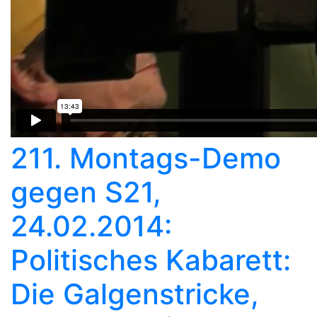
211. Montags-Demo
gegen S21,
24.02.2014:
Politisches Kabarett:
Die Galgenstricke,