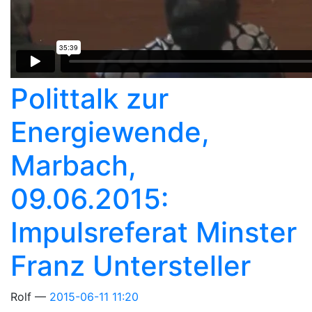
Polittalk zur
Energiewende,
Marbach,
09.06.2015:
Impulsreferat Minster
Franz Untersteller
Rolf
2015-06-11 11:20