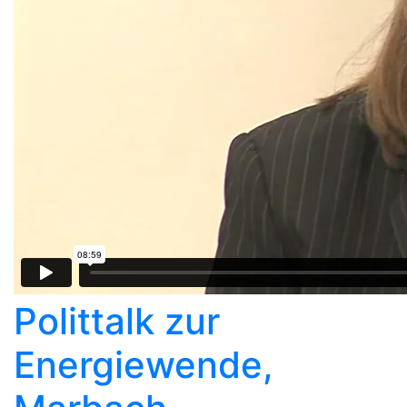
Polittalk zur
Energiewende,