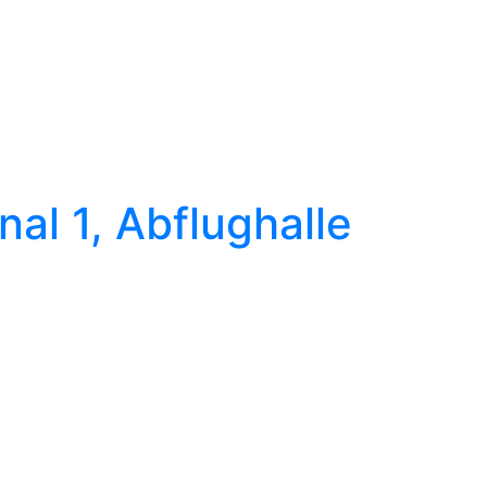
al 1, Abflughalle