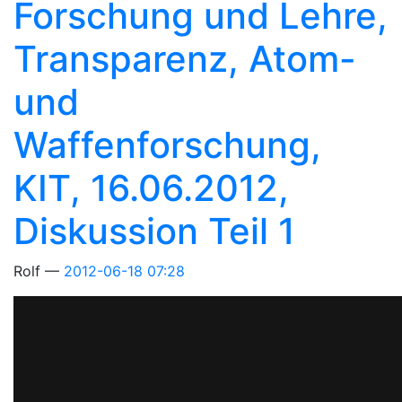
Forschung und Lehre,
Transparenz, Atom-
und
Waffenforschung,
KIT, 16.06.2012,
Diskussion Teil 1
Rolf
2012-06-18 07:28