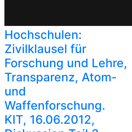
Hochschulen:
Zivilklausel für
Forschung und Lehre,
Transparenz, Atom-
und
Waffenforschung.
KIT, 16.06.2012,