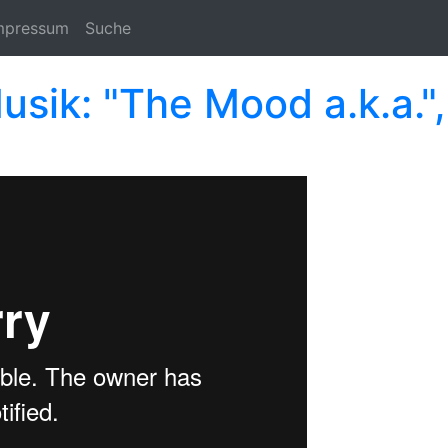
mpressum
Suche
sik: "The Mood a.k.a.",