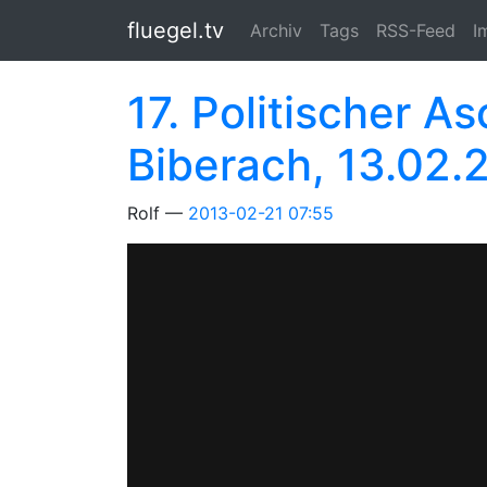
Springe zum Hauptinhalt
fluegel.tv
Archiv
Tags
RSS-Feed
I
17. Politischer 
Biberach, 13.02.
Rolf
2013-02-21 07:55