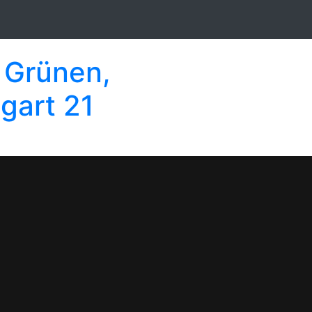
e Grünen,
gart 21