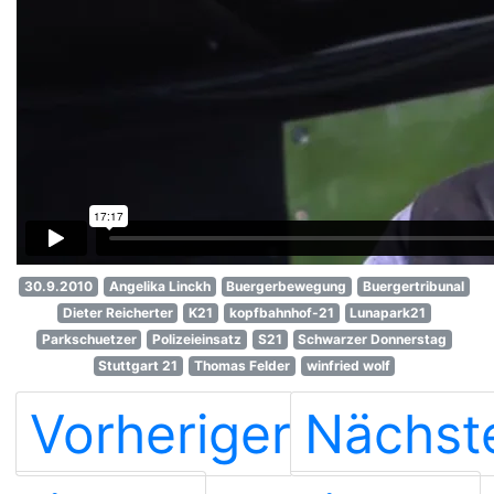
30.9.2010
Angelika Linckh
Buergerbewegung
Buergertribunal
Dieter Reicherter
K21
kopfbahnhof-21
Lunapark21
Parkschuetzer
Polizeieinsatz
S21
Schwarzer Donnerstag
Stuttgart 21
Thomas Felder
winfried wolf
Vorheriger
Nächst