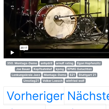
350. Montags-Demo
anhydrit
arnulf rating
Egon Hopfenzitz
Joe Bauer
Kopfbahnhof
kpmg
KPMG Gutachten
Lenkungskreis Jazz
Montags-Demo
S21
Stuttgart 21
Umstieg21
Volker Loesch
winfried wolf
Vorheriger
Nächst