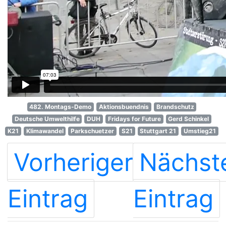
482. Montags-Demo
Aktionsbuendnis
Brandschutz
Deutsche Umwelthilfe
DUH
Fridays for Future
Gerd Schinkel
K21
Klimawandel
Parkschuetzer
S21
Stuttgart 21
Umstieg21
Vorheriger
Nächst
Eintrag
Eintrag