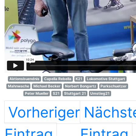
Aktionsbuendnis
Capella Rebella
K21
Lokomotive Stuttgart
Mahnwache
Michael Becker
Norbert Bongartz
Parkschuetzer
Peter Mueller
S21
Stuttgart 21
Umstieg21
Vorheriger
Nächst
Eintrag
Eintrag