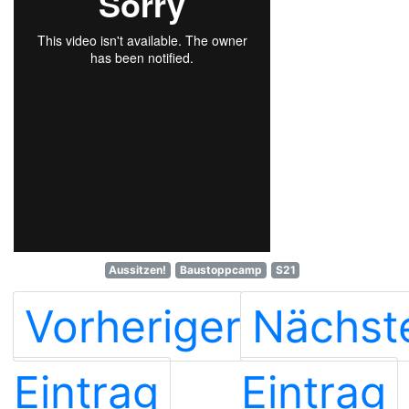
Aussitzen!
Baustoppcamp
S21
Vorheriger
Nächst
Eintrag
Eintrag