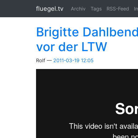
Springe zum Hauptinhalt
fluegel.tv
Archiv
Tags
RSS-Feed
I
Brigitte Dahlbe
vor der LTW
Rolf
2011-03-19 12:05