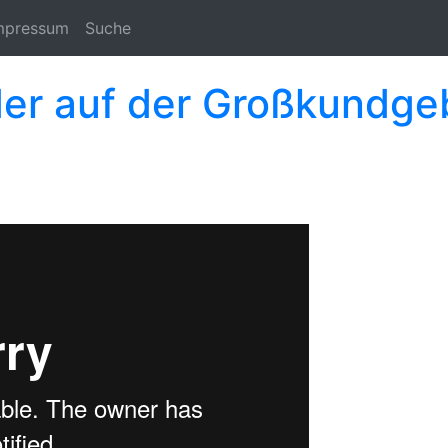
mpressum
Suche
nder auf der Großkundg