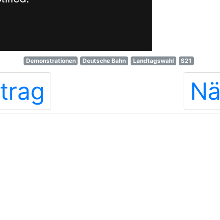
Demonstrationen
Deutsche Bahn
Landtagswahl
S21
trag
Nä