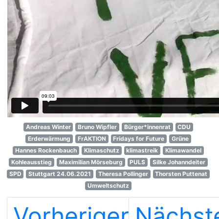
Andreas Winter
Bruno Wipfler
Bürger*innenrat
CDU
Erderwärmung
FrAKTION
Fridays for Future
Grüne
Hannes Rockenbauch
Klimaschutz
klimastreik
Klimawandel
Kohleausstieg
Maximilian Mörseburg
PULS
Silke Johanndeiter
SPD
Stuttgart 24.06.2021
Theresa Pollinger
Thorsten Puttenat
Umweltschutz
Vorheriger
Nächst