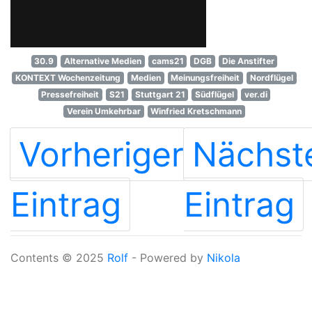
30.9
Alternative Medien
cams21
DGB
Die Anstifter
KONTEXT Wochenzeitung
Medien
Meinungsfreiheit
Nordflügel
Pressefreiheit
S21
Stuttgart 21
Südflügel
ver.di
Verein Umkehrbar
Winfried Kretschmann
Vorheriger
Nächst
Eintrag
Eintrag
Contents © 2025
Rolf
- Powered by
Nikola