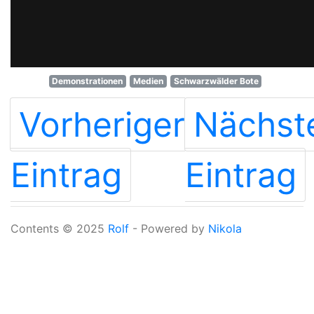
Demonstrationen
Medien
Schwarzwälder Bote
Vorheriger
Nächst
Eintrag
Eintrag
Contents © 2025
Rolf
- Powered by
Nikola