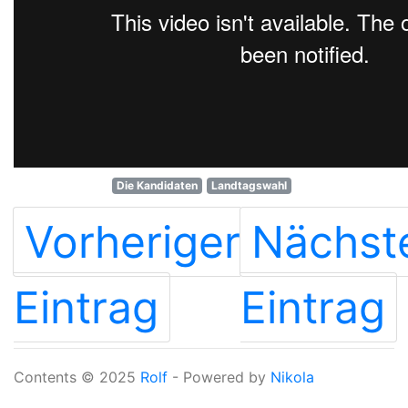
Die Kandidaten
Landtagswahl
Vorheriger
Nächst
Eintrag
Eintrag
Contents © 2025
Rolf
- Powered by
Nikola