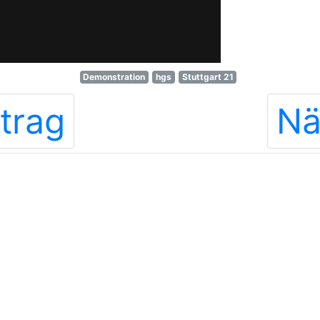
Demonstration
hgs
Stuttgart 21
trag
Nä