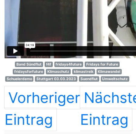
Band Sündflut
f4f
fridays4future
Fridays for Future
fridaysforfuture
Klimaschutz
klimastreik
Klimawandel
Schuelerdemo
Stuttgart 03.03.2023
Suendflut
Umweltschutz
Vorheriger
Nächst
Eintrag
Eintrag