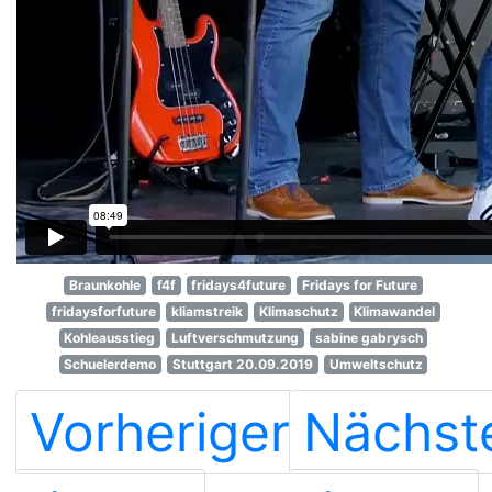
Braunkohle
f4f
fridays4future
Fridays for Future
fridaysforfuture
kliamstreik
Klimaschutz
Klimawandel
Kohleausstieg
Luftverschmutzung
sabine gabrysch
Schuelerdemo
Stuttgart 20.09.2019
Umweltschutz
Vorheriger
Nächst