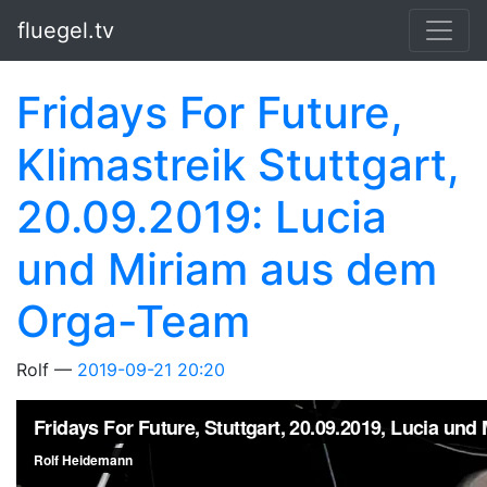
Springe zum Hauptinhalt
fluegel.tv
Fridays For Future,
Klimastreik Stuttgart,
20.09.2019: Lucia
und Miriam aus dem
Orga-Team
Rolf
2019-09-21 20:20