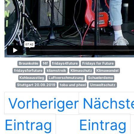
Braunkohle
f4f
fridays4future
Fridays for Future
fridaysforfuture
kliamstreik
Klimaschutz
Klimawandel
Kohleausstieg
Luftverschmutzung
Schuelerdemo
Stuttgart 20.09.2019
toba und pheel
Umweltschutz
Vorheriger
Nächst
Eintrag
Eintrag