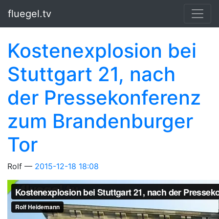
Springe zum Hauptinhalt
fluegel.tv
Kostenexplosion bei
Stuttgart 21, nach
der Pressekonferenz
zum Brandenburger
Tor
Rolf
2015-12-18 18:08