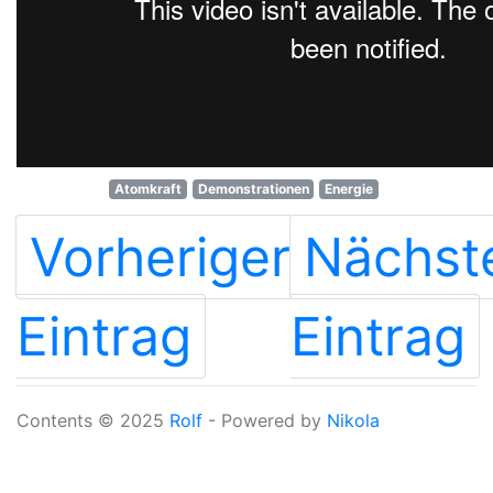
Atomkraft
Demonstrationen
Energie
Vorheriger
Nächst
Eintrag
Eintrag
Contents © 2025
Rolf
- Powered by
Nikola