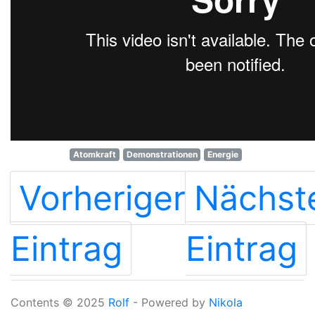
Atomkraft
Demonstrationen
Energie
Vorheriger
Nächst
Eintrag
Eintrag
Contents © 2025
Rolf
- Powered by
Nikola