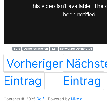
30.9
Demonstrationen
S21
Schwarzer Donnerstag
Vorheriger
Nächst
Eintrag
Eintrag
Contents © 2025
Rolf
- Powered by
Nikola