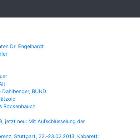
ten Dr. Engelhardt
dler
uer
Alt
te Dahlbender, BUND
Pätzold
nes Rockenbauch
3, jetzt neu: Mit Aufschlüsselung der
erenz, Stuttgart, 22.-23.02.2013, Kabarett: