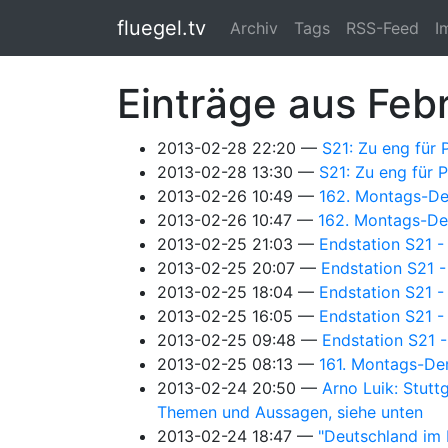
Springe zum Hauptinhalt
fluegel.tv
Archiv
Tags
RSS-Feed
I
Einträge aus Feb
2013-02-28 22:20
S21: Zu eng für 
2013-02-28 13:30
S21: Zu eng für 
2013-02-26 10:49
162. Montags-De
2013-02-26 10:47
162. Montags-Dem
2013-02-25 21:03
Endstation S21 -
2013-02-25 20:07
Endstation S21 -
2013-02-25 18:04
Endstation S21 -
2013-02-25 16:05
Endstation S21 -
2013-02-25 09:48
Endstation S21 
2013-02-25 08:13
161. Montags-Dem
2013-02-24 20:50
Arno Luik: Stutt
Themen und Aussagen, siehe unten
2013-02-24 18:47
"Deutschland im K